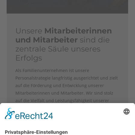
Unsere
Mitarbeiterinnen
und Mitarbeiter
sind die
zentrale Säule unseres
Erfolgs
Als Familienunternehmen ist unsere
Personalstrategie langfristig ausgerichtet und zielt
auf die Förderung und Entwicklung unserer
Mitarbeiterinnen und Mitarbeiter. Wir sind stolz
auf die Vielfalt und Leistungsfähigkeit unserer
Teams. Mit einer gesunden Mischung aus jungen
Talenten und erfahrenen Mitarbeitenden stellen
wir sicher, dass langjährige Erfahrung an die
nächste Generation von Talenten weitergegeben