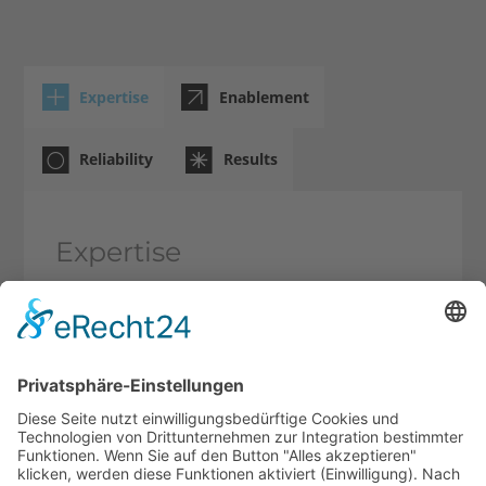
Expertise
Enablement
Reliability
Results
Expertise
Play
Video