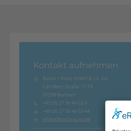
Kontakt aufnehmen
Busch + Kunz GmbH & Co. KG
Carl-Benz Straße 17-19
57299 Burbach
+49 (0) 27 36 44 03-0
+49 (0) 27 36 44 03-44
info(at)busch-kunz.de