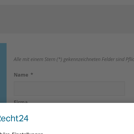
Alle mit einem Stern (*) gekennzeichneten Felder sind Pflic
Name
*
Firma
E-Mail
*