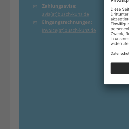
Zahlungsavise:
avis(at)busch-kunz.de
Eingangsrechnungen:
invoice(at)busch-kunz.de